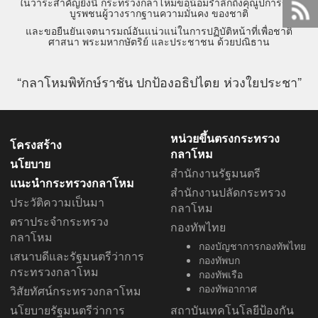
ในวาระสำคัญยิ่งนี้ กระทรวงกลาโหมขอน้อมรำลึกถึงคุณูปการของ
บูรพชนผู้วางรากฐานความมั่นคง ของชาติ
และขอยืนยันเจตนารมณ์อันแน่วแน่ในการปฏิบัติหน้าที่เพื่อชาติ
ศาสนา พระมหากษัตริย์ และประชาชน ด้วยปณิธาน
“กลาโหมพิทักษ์ราชัน ปกป้องอธิปไตย ห่วงใยประชา”
หน่วยขึ้นตรงกระทรวง
โครงสร้าง
กลาโหม
นโยบาย
สำนักงานรัฐมนตรี
แนะนำกระทรวงกลาโหม
สำนักงานปลัดกระทรวง
ประวัติความเป็นมา
กลาโหม
ตราประจำกระทรวง
กองทัพไทย
กลาโหม
กองบัญชาการกองทัพไทย
เสนาบดีและรัฐมนตรีว่าการ
กองทัพบก
กระทรวงกลาโหม
กองทัพเรือ
กองทัพอากาศ
วิสัยทัศน์กระทรวงกลาโหม
นโยบายรัฐมนตรีว่าการ
สถาบันเทคโนโลยีป้องกัน