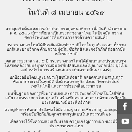
ในวันที่ ๘ เมษายน ๒๕๖๙
จากจุดเริ่มต้นแห่งการสถาปนา กรมยุทธนาธิการ เมื่อวันที่ ๘ เมษายน
พ.ศ. ๒๔๓๐ สู่การพัฒนาเป็นกระทรวงกลาโหม ในปัจจุบัน กว่า ๑
ศตวรรษแห่งการสืบสานภารกิจด้านความมั่นคง
กระทรวงกลาโหมได้ยืนหยัดเคียงข้างชาติไทยในทุกห้วงเวลา ทั้งยาม
ปกติและยามวิกฤต ด้วยความมุ่งมั่น ซื่อสัตย์ และจงรักภักดีต่อสถาบัน
หลักของชาติ
ตลอดระยะเวลา ๑๓๙ ปี กระทรวงกลาโหมได้พัฒนาและปรับบทบาท
ให้สอดคล้องกับบริบทความมั่นคงที่เปลี่ยนแปลงไปอย่างต่อเนื่อง มุ่งเป็น
องค์กรนำในการสร้างหลักประกันความมั่นคงของรัฐ
ปกป้องอธิปไตยและผลประโยชน์แห่งชาติ ตลอดจนสนับสนุนการ
พัฒนาประเทศในทุกมิติ ทั้งด้านเศรษฐกิจ สังคม วิทยาศาสตร์
เทคโนโลยี และการช่วยเหลือประชาชน
บนพื้นฐานของการพึ่งพาตนเองและการประยุกต์ใช้เทคโนโลยีที่ทัน
สมัย กระทรวงกลาโหมมุ่งเสริมสร้างขีดความสามารถด้านการป้องกัน
ประเทศอย่างมีประสิทธิภาพ
ควบคู่กับการพัฒนากำลังพลให้มีความรู้ ความเชี่ยวชาญ และคุณธรรม
พร้อมรับมือกับภัยคุกคามทุกรูปแบบในศตวรรษที่ ๒๑
เพื่อธำรงไว้ซึ่งความสงบเรียบร้อย ความเจริญก้าวหน้า ของพี่น้อง
ประชาชนชาวไทย