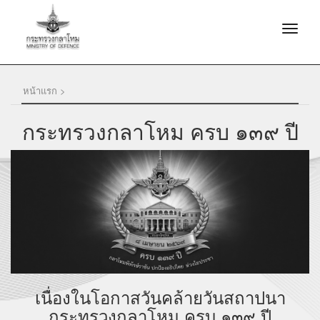
หน้าแรก >
กระทรวงกลาโหม ครบ ๑๓๙ ปี
เนื่องในโอกาสวันคล้ายวันสถาปนา
กระทรวงกลาโหม ครบ ๑๓๙ ปี