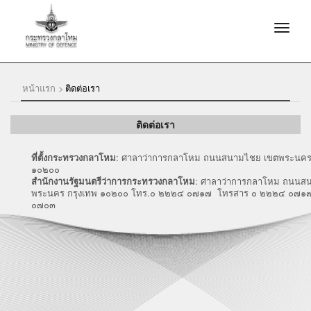
หน้าแรก >
ติดต่อเรา
ติดต่อเรา
ที่ตั้งกระทรวงกลาโหม
: ศาลาว่าการกลาโหม ถนนสนามไชย เขตพระนคร 
๑๐๒๐๐
สำนักงานรัฐมนตรีว่าการกระทรวงกลาโหม
: ศาลาว่าการกลาโหม ถนนส
พระนคร กรุงเทพ ๑๐๒๐๐ โทร.๐ ๒๒๒๔ ๐๗๑๗ โทรสาร ๐ ๒๒๒๔ ๐๗๑
๐๗๐๓