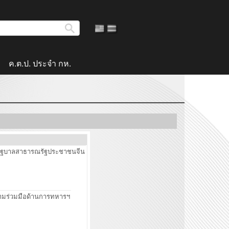
ค.ต.ป. ประจำ กห.
รัฐบาลสาธารณรัฐประชาชนจีน
วามร่วมมือด้านการทหารฯ