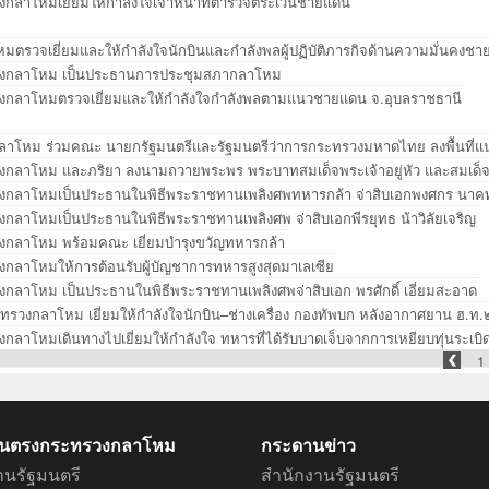
งกลาโหมเยี่ยมให้กำลังใจเจ้าหน้าที่ตำรวจตระเวนชายแดน
มตรวจเยี่ยมและให้กำลังใจนักบินและกำลังพลผู้ปฏิบัติภารกิจด้านความมั่นคง
รวงกลาโหม เป็นประธานการประชุมสภากลาโหม
วงกลาโหมตรวจเยี่ยมและให้กำลังใจกำลังพลตามแนวชายแดน จ.อุบลราชธานี
กลาโหม ร่วมคณะ นายกรัฐมนตรีและรัฐมนตรีว่าการกระทรวงมหาดไทย ลงพื้นที
วงกลาโหม และภริยา ลงนามถวายพระพร พระบาทสมเด็จพระเจ้าอยู่หัว และสมเด็จ
วงกลาโหมเป็นประธานในพิธีพระราชทานเพลิงศพทหารกล้า จ่าสิบเอกพงศกร นาค
งกลาโหมเป็นประธานในพิธีพระราชทานเพลิงศพ จ่าสิบเอกพีรยุทธ น้าวิลัยเจริญ
วงกลาโหม พร้อมคณะ เยี่ยมบำรุงขวัญทหารกล้า
งกลาโหมให้การต้อนรับผู้บัญชาการทหารสูงสุดมาเลเซีย
งกลาโหม เป็นประธานในพิธีพระราชทานเพลิงศพจ่าสิบเอก พรศักดิ์ เอี่ยมสะอาด
ทรวงกลาโหม เยี่ยมให้กำลังใจนักบิน–ช่างเครื่อง กองทัพบก หลังอากาศยาน ฮ.ท.๒
งกลาโหมเดินทางไปเยี่ยมให้กำลังใจ ทหารที่ได้รับบาดเจ็บจากการเหยียบทุ่นระเ
1
ึ้นตรงกระทรวงกลาโหม
กระดานข่าว
านรัฐมนตรี
สำนักงานรัฐมนตรี