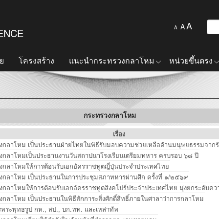
A
A
A
FENCE
ย
โครงสร้าง
แนะนำกระทรวงกลาโหม
หน่วยขึ้นตรง
กระทรวงกลาโหม
เรื่อง
วงกลาโหม เป็นประธานฝ่ายไทยในพิธีรับมอบความช่วยเหลือด้านมนุษยธรรมจาก
วงกลาโหมเป็นประธานงานวันสถาปนาโรงเรียนเตรียมทหาร ครบรอบ ๖๘ ปี
งกลาโหมให้การต้อนรับเอกอัครราชทูตญี่ปุ่นประจำประเทศไทย
วงกลาโหม เป็นประธานในการประชุมสภาทหารผ่านศึก ครั้งที่ ๑/๒๕๖๙
วงกลาโหมให้การต้อนรับเอกอัครราชทูตสิงคโปร์ประจำประเทศไทย มุ่งยกระดับค
งกลาโหม เป็นประธานในพิธีสักการะสิ่งศักดิ์สิทธิ์ภายในศาลาว่าการกลาโหม
ระพุทธรูป กห., สป., บก.ทท. และเหล่าทัพ