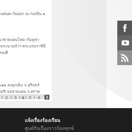
ชายแดนตะวันออก ณ กองบิน ๑
่แนวชายแดนไทย–กัมพูชา
พระนางเจ้าฯ พระบรมราชินี
ทองดี
๑๒ ลงฉุกเฉิน จ.สุรินทร์
บิดบริเวณชายแดน จ.ตราด
l
2
l
3
l
l
5
l
6
4
แจ้งเรื่องร้องเรียน
ศูนย์รับเรื่องราวร้องทุกข์