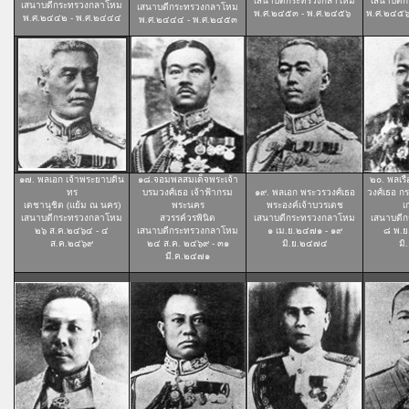
เสนาบดีกระทรวงกลาโหม
เสนาบดี
เสนาบดีกระทรวงกลาโหม
เสนาบดีกระทรวงกลาโหม
พ.ศ.๒๔๕๓ - พ.ศ.๒๔๕๖
.
พ.ศ.๒๔๕๖
พ.ศ.๒๔๔๒ - พ.ศ.๒๔๔๔
พ.ศ.๒๔๔๔ - พ.ศ.๒๔๕๓
๑๗. พลเอก เจ้าพระยาบดิน
๑๘.จอมพลสมเด็จพระเจ้า
๒๐. พลเรื
ทร
บรมวงศ์เธอ เจ้าฟ้ากรม
๑๙. พลเอก พระวรวงศ์เธอ
วงศ์เธอ ก
เดชานุชิต (แย้ม ณ นคร)
พระนคร
พระองค์เจ้าบวรเดช
เ
เสนาบดีกระทรวงกลาโหม
สวรรค์วรพินิต
เสนาบดีกระทรวงกลาโหม
เสนาบดี
๒๖ ส.ค.๒๔๖๔ - ๔
เสนาบดีกระทรวงกลาโหม
๑ เม.ย.๒๔๗๑ - ๑๙
๘ พ.ย
ส.ค.๒๔๖๙
๒๔ ส.ค. ๒๔๖๙ - ๓๑
มิ.ย.๒๔๗๔
มิ
.
มี.ค.๒๔๗๑