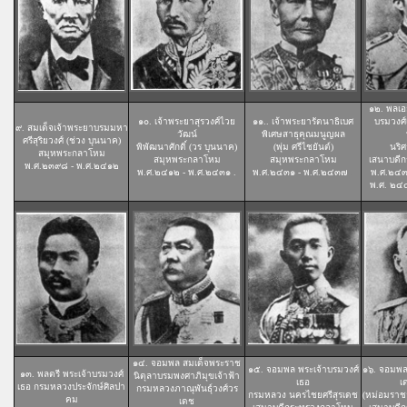
๑๒. พลเอ
๑๐. เจ้าพระยาสุรวงศ์ไวย
๑๑.. เจ้าพระยารัตนาธิเบศ
บรมวงศ์
๙. สมเด็จเจ้าพระยาบรมมหา
วัฒน์
พิเศษสาธุคุณมนูญผล
ศรีสุริยวงศ์ (ช่วง บุนนาค)
พิพัฒนาศักดิ์ (วร บุนนาค)
(พุ่ม ศรีไชยันต์)
นริศ
สมุหพระกลาโหม
สมุหพระกลาโหม
สมุหพระกลาโหม
เสนาบดี
พ.ศ.๒๓๙๘ - พ.ศ.๒๔๑๒
พ.ศ.๒๔๑๒ - พ.ศ.๒๔๓๑ .
พ.ศ.๒๔๓๑ - พ.ศ.๒๔๓๗
.
พ.ศ.๒๔๓
พ.ศ. ๒๔
๑๔. จอมพล สมเด็จพระราช
๑๕. จอมพล พระเจ้าบรมวงศ์
๑๖. จอมพล
๑๓
. พลตรี พระเจ้าบรมวงศ์
นิตุลาบรมพงศาภิมุขเจ้าฟ้า
เธอ
เ
เธอ กรมหลวงประจักษ์ศิลปา
กรมหลวงภาณุพันธุ์วงศ์วร
กรมหลวง นครไชยศรีสุรเดช
(หม่อมราชว
คม
เดช