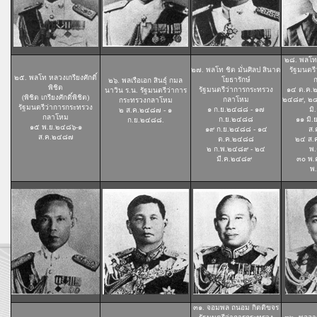
๒๘. พลโท 
๒๗. พลโท ชิต มั่นศิลป สินาด
รัฐมนตร
๒๕. พลโท หลวงเกรียงศักดิ์
โยธารักษ์
๒๖. พลเรือเอก สินธุ์ กมล
พิชิต
รัฐมนตรีว่าการกระทรวง
๑๔ ต.ค.
นาวิน ร.น. รัฐมนตรีว่าการ
(พิชิต เกรียงศักดิ์พิชิต)
กลาโหม
๒๔๘๙, ๒๔ 
กระทรวงกลาโหม
รัฐมนตรีว่าการกระทรวง
๑ ก.ย.๒๔๘๘ - ๑๗
มิ
๒ ส.ค.๒๔๘๗ - ๑
กลาโหม
ก.ย.๒๔๘๘
๑๑ มิ
ก.ย.๒๔๘๘.
๑๕ พ.ย.๒๔๘๖-๑
๑๙ ก.ย.๒๔๘๘ - ๑๔
ส.
ส.ค.๒๔๘๗
ต.ค.๒๔๘๘
๒๔ ส.
๒ ก.พ.๒๔๘๙ - ๒๔
พ
มี.ค.๒๔๘๙
.
๓๐ พ.
พ
๓๑. จอมพล ถนอม กิตติขจร