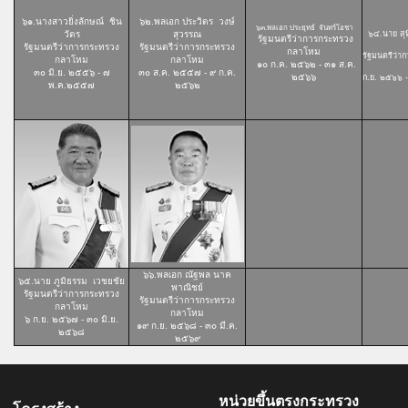
๖๑.นางสาวยิ่งลักษณ์ ชิน
๖๒.พลเอก ประวิตร วงษ์
๖๓.พลเอก ประยุทธ์ จันทร์โอชา
วัตร
สุวรรณ
๖๔.นาย สุท
รัฐมนตรีว่าการกระทรวง
รัฐมนตรีว่าการกระทรวง
รัฐมนตรีว่าการกระทรวง
กลาโหม
รัฐมนตรีว่
กลาโหม
กลาโหม
๑๐ ก.ค. ๒๕๖๒ - ๓๑ ส.ค.
๓๐ มิ.ย. ๒๕๕๖ - ๗
๓๐ ส.ค. ๒๕๕๗ - ๙ ก.ค.
๒๕๖๖
ก.ย. ๒๕๖๖ 
พ.ค.๒๕๕๗
๒๕๖๒
๖๖.พลเอก ณัฐพล นาค
๖๕.นาย ภูมิธรรม เวชยชัย
พาณิชย์
รัฐมนตรีว่าการกระทรวง
รัฐมนตรีว่าการกระทรวง
กลาโหม
กลาโหม
๖ ก.ย. ๒๕๖๗ - ๓๐ มิ.ย.
๑๙ ก.ย. ๒๕๖๘ - ๓๐ มี.ค.
๒๕๖๘
๒๕๖๙
หน่วยขึ้นตรงกระทรวง