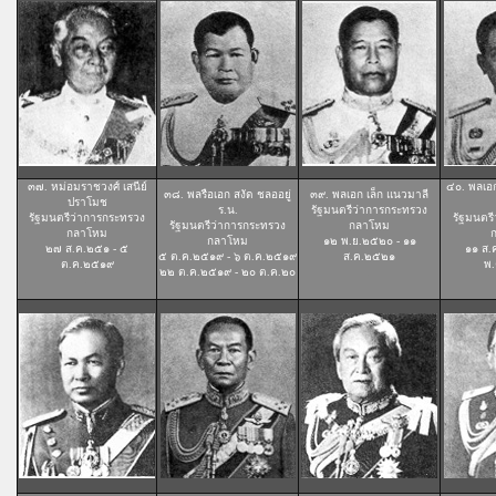
๓๗. หม่อมราชวงศ์ เสนีย์
๔๐. พลเอก 
๓๘. พลรือเอก สงัด ชลออยู่
๓๙. พลเอก เล็ก แนวมาลี
ปราโมช
ร.น.
รัฐมนตรีว่าการกระทรวง
รัฐมนตรีว่าการกระทรวง
รัฐมนตร
รัฐมนตรีว่าการกระทรวง
กลาโหม
กลาโหม
กลาโหม
๑๒ พ.ย.๒๕๒๐ - ๑๑
๒๗ ส.ค.๒๕๑ - ๕
๑๑ ส.
๕ ต.ค.๒๕๑๙ - ๖ ต.ค.๒๕๑๙
ส.ค.๒๕๒๑
ต.ค.๒๕๑๙
พ
๒๒ ต.ค.๒๕๑๙ - ๒๐ ต.ค.๒๐
.
.