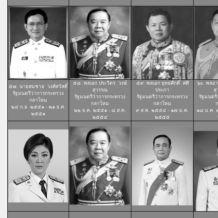
๕๘. พลเอก ประวิตร วงษ์
๕๙. พลเอก ยุทธศักดิ์ ศศิ
๖๐. พลอ
๕๗. นายสมชาย วงศ์สวัสดิ์
สุวรรณ
ประภา
ส
รัฐมนตรีว่าการกระทรวง
รัฐมนตรีว่าการกระทรวง
รัฐมนตรีว่าการกระทรวง
รัฐมนตร
กลาโหม
กลาโหม
กลาโหม
๒๔ ก.ย. ๒๕๕๑ - ๒๑ ธ.ค.
๒๒ ธ.ค. ๒๕๕๑ -
๘ ส.ค.
๙ ส.ค. ๒๕๕๔ -
๑๗ ม.ค.
๑๘ ม.ค. 
๒๕๕๑
๒๕๕๔
๒๕๕๕