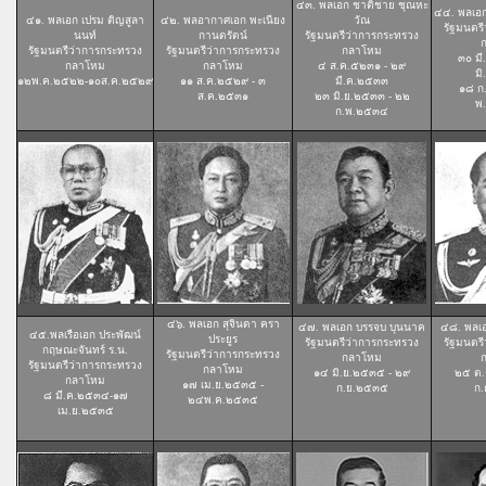
๔๓. พลเอก ชาติชาย ชุณหะ
๔๔. พลเอก
๔๑. พลเอก เปรม ติญสูลา
๔๒. พลอากาศเอก พะเนียง
วัณ
รัฐมนตร
นนท์
กานตรัตน์
รัฐมนตรีว่าการกระทรวง
รัฐมนตรีว่าการกระทรวง
รัฐมนตรีว่าการกระทรวง
กลาโหม
๓๐ ม
กลาโหม
กลาโหม
๔ ส.ค.๕๒๓๑ - ๒๙
ม
๑๒พ.ค.๒๕๒๒-๑๐ส.ค.๒๕๒๙
๑๑ ส.ค.๒๕๒๙ - ๓
มี.ค.๒๕๓๓
๑๘ ก
.
ส.ค.๒๕๓๑
๒๓ มิ.ย.๒๕๓๓ - ๒๒
พ
ก.พ.๒๕๓๔
๔๖. พลเอก สุจินดา ครา
๔๗. พลเอก บรรจบ บุนนาค
๔๘. พลเอ
๔๕.พลเรือเอก ประพัฒน์
ประยูร
รัฐมนตรีว่าการกระทรวง
รัฐมนตร
กฤษณะจันทร์ ร.น.
รัฐมนตรีว่าการกระทรวง
กลาโหม
รัฐมนตรีว่าการกระทรวง
กลาโหม
๑๔ มิ.ย.๒๕๓๕ - ๒๙
๒๕ ต
กลาโหม
๑๗ เม.ย.๒๕๓๕ -
ก.ย.๒๕๓๕
ก
๘ มี.ค.๒๕๓๔-๑๗
๒๔พ.ค.๒๕๓๕
เม.ย.๒๕๓๕
.